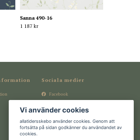
Sanna 490-16
1 187 kr
nformation
Sociala medier
tion
Facebook
Instagram
Vi använder cookies
Pinterest
allatidersskebo använder cookies. Genom att
fortsätta på sidan godkänner du användandet av
cookies.