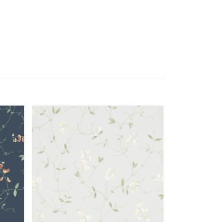
Betty 10373
1 187 kr