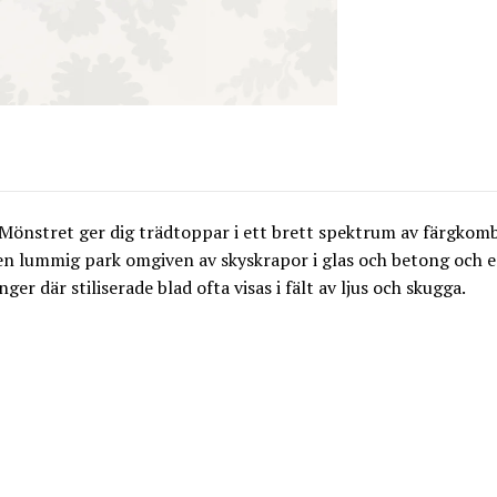
Mönstret ger dig trädtoppar i ett brett spektrum av färgkombi
en lummig park omgiven av skyskrapor i glas och betong och en 
er där stiliserade blad ofta visas i fält av ljus och skugga.