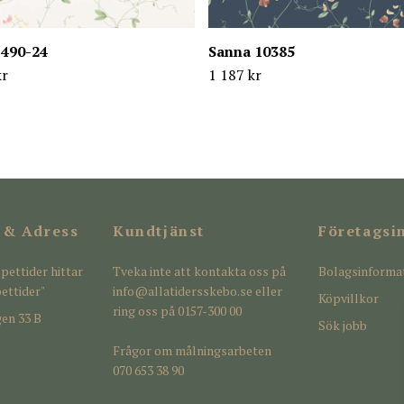
 490-24
Sanna 10385
kr
1 187 kr
 & Adress
Kundtjänst
Företagsi
pettider hittar
Tveka inte att kontakta oss på
Bolagsinforma
ettider"
info@allatidersskebo.se
eller
Köpvillkor
ring oss på 0157-300 00
en 33 B
Sök jobb
Frågor om målningsarbeten
070 653 38 90