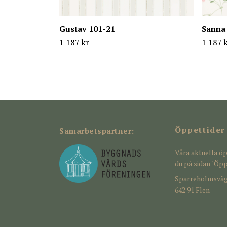
Gustav 101-21
Sanna
1 187 kr
1 187 
Öppettider
Samarbetspartner:
Våra aktuella öp
du på sidan "Öpp
Sparreholmsväg
642 91 Flen