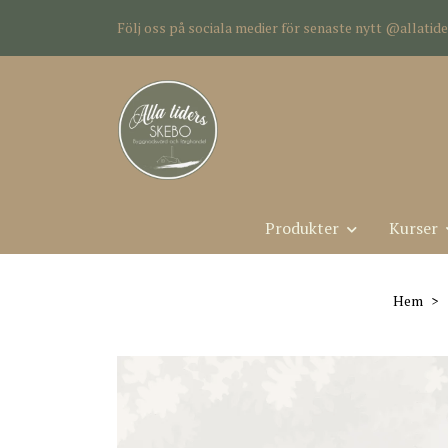
Följ oss på sociala medier för senaste nytt @allati
Produkter
Kurser
Hem