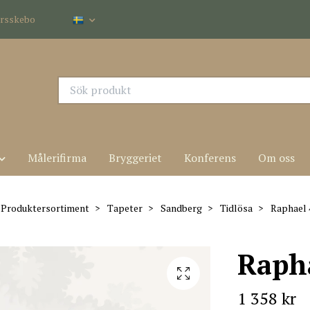
dersskebo
Målerifirma
Bryggeriet
Konferens
Om oss
Produktersortiment
Tapeter
Sandberg
Tidlösa
Raphael 
Raph
1 358 kr