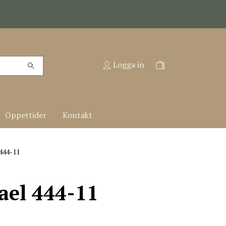
Logga in
Öppettider
Kontakt
444-11
ael 444-11