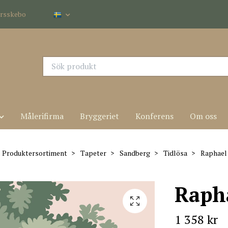
dersskebo
Målerifirma
Bryggeriet
Konferens
Om oss
Produktersortiment
Tapeter
Sandberg
Tidlösa
Raphael
Raph
1 358 kr