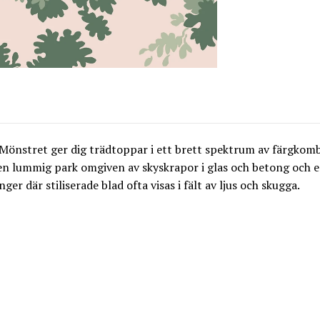
Mönstret ger dig trädtoppar i ett brett spektrum av färgkombi
en lummig park omgiven av skyskrapor i glas och betong och en 
er där stiliserade blad ofta visas i fält av ljus och skugga.