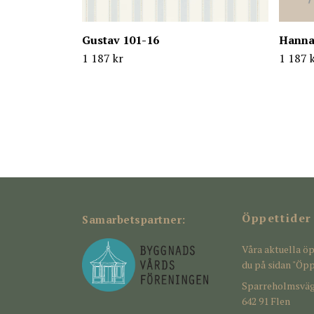
Gustav 101-16
Hanna
1 187 kr
1 187 
Öppettider
Samarbetspartner:
Våra aktuella öp
du på sidan "Öpp
Sparreholmsväg
642 91 Flen