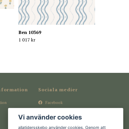
Ben 10369
1 017 kr
nformation
Sociala medier
tion
Facebook
Instagram
Vi använder cookies
Pinterest
allatidersskebo använder cookies. Genom att