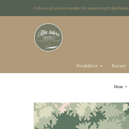
Följ oss på sociala medier för senaste nytt @allati
Produkter
Kurser
Hem