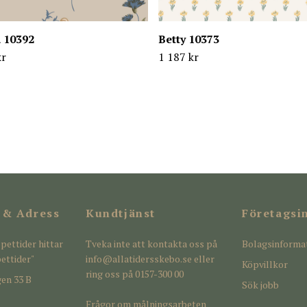
 10392
Betty 10373
kr
1 187 kr
 & Adress
Kundtjänst
Företagsi
pettider hittar
Tveka inte att kontakta oss på
Bolagsinforma
ettider"
info@allatidersskebo.se
eller
Köpvillkor
ring oss på 0157-300 00
en 33 B
Sök jobb
Frågor om målningsarbeten