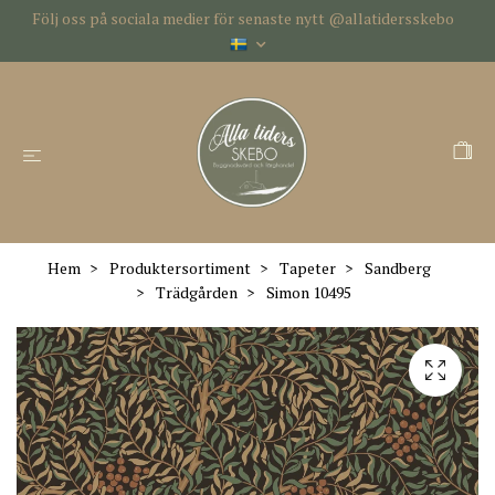
Följ oss på sociala medier för senaste nytt @allatidersskebo
Hem
Produktersortiment
Tapeter
Sandberg
Trädgården
Simon 10495