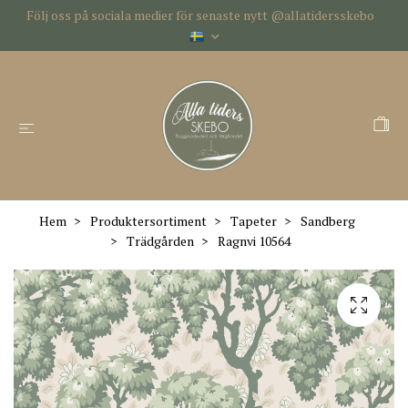
Följ oss på sociala medier för senaste nytt @allatidersskebo
Hem
Produktersortiment
Tapeter
Sandberg
Trädgården
Ragnvi 10564