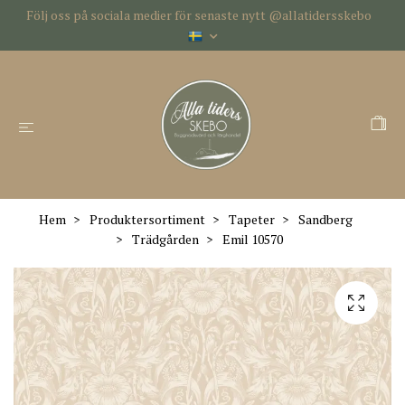
Följ oss på sociala medier för senaste nytt @allatidersskebo
Hem
Produktersortiment
Tapeter
Sandberg
Trädgården
Emil 10570