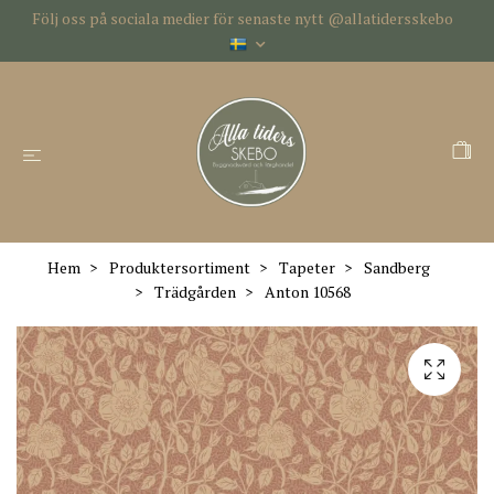
Följ oss på sociala medier för senaste nytt @allatidersskebo
Hem
Produktersortiment
Tapeter
Sandberg
Trädgården
Anton 10568