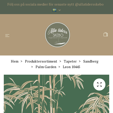
Följ oss på sociala medier för senaste nytt @allatidersskebo
Hem
Produktersortiment
Tapeter
Sandberg
Palm Garden
Leon 10445