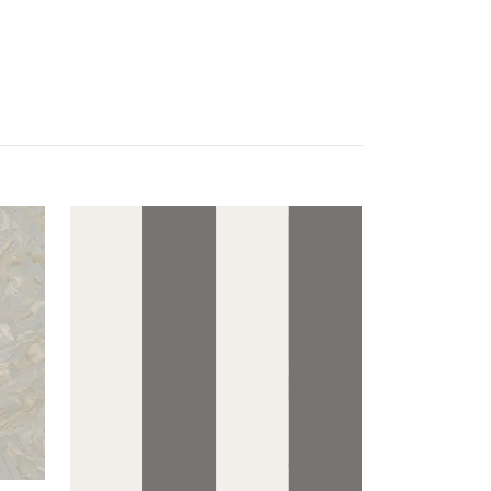
Magnus 1034
1 187 kr