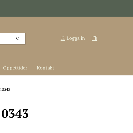
Logga in
Öppettider
Kontakt
 10343
10343