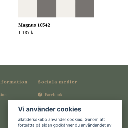
Magnus 10342
1 187 kr
nformation
Sociala medier
tion
Facebook
Instagram
Vi använder cookies
Pinterest
allatidersskebo använder cookies. Genom att
fortsätta på sidan godkänner du användandet av