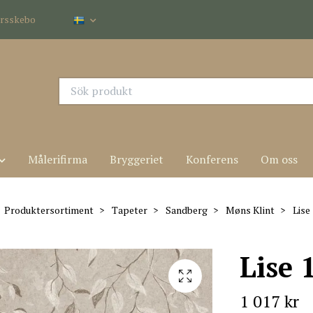
dersskebo
Målerifirma
Bryggeriet
Konferens
Om oss
Produktersortiment
Tapeter
Sandberg
Møns Klint
Lise
Lise 
1 017 kr