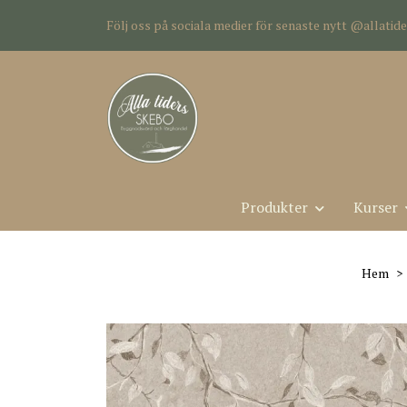
Följ oss på sociala medier för senaste nytt @allati
Produkter
Kurser
Hem