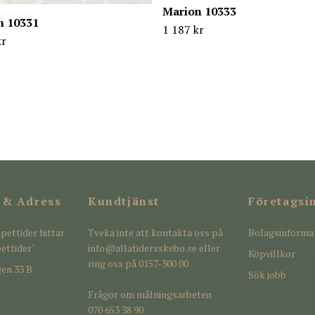
Marion 10333
n 10331
1 187 kr
kr
 & Adress
Kundtjänst
Företagsi
pettider hittar
Tveka inte att kontakta oss på
Bolagsinforma
ettider"
info@allatidersskebo.se
eller
Köpvillkor
ring oss på 0157-300 00
en 33 B
Sök jobb
Frågor om målningsarbeten
070 653 38 90