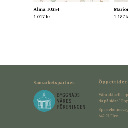
Alma 10334
Mario
1 017 kr
1 187 
Öppettider
Samarbetspartner:
Våra aktuella öp
du på sidan "Öpp
Sparreholmsväg
642 91 Flen