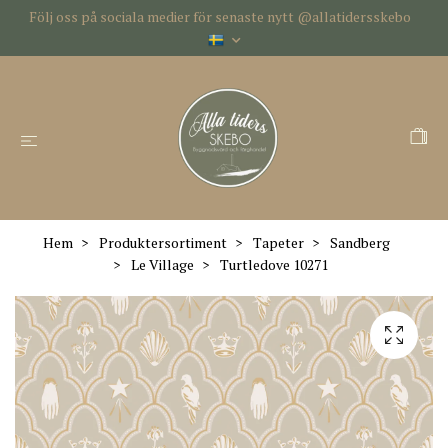
Följ oss på sociala medier för senaste nytt @allatidersskebo
Hem
Produktersortiment
Tapeter
Sandberg
Le Village
Turtledove 10271