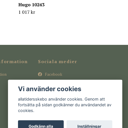
Hugo 10243
1 017 kr
nformation
Sociala medier
tion
Facebook
Instagram
Vi använder cookies
Pinterest
allatidersskebo använder cookies. Genom att
fortsätta på sidan godkänner du användandet av
cookies.
Godkänn alla
Inställningar