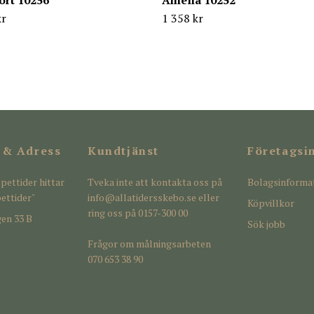
ort 10256
Amelia 10252
kr
1 358 kr
 & Adress
Kundtjänst
Företagsi
pettider hittar
Tveka inte att kontakta oss på
Bolagsinforma
ettider"
info@allatidersskebo.se
eller
Köpvillkor
ring oss på 0157-300 00
en 33 B
Sök jobb
Frågor om målningsarbeten
070 653 38 90