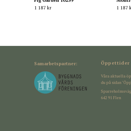
Fig Garden 10259
Montf
1 187 kr
1 187 
Öppettider
Samarbetspartner:
Våra aktuella öp
du på sidan "Öpp
Sparreholmsväg
642 91 Flen