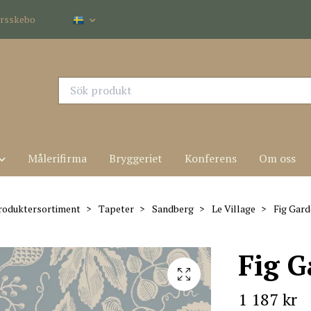
dersskebo
Målerifirma
Bryggeriet
Konferens
Om oss
roduktersortiment
Tapeter
Sandberg
Le Village
Fig Gard
Fig 
1 187 kr