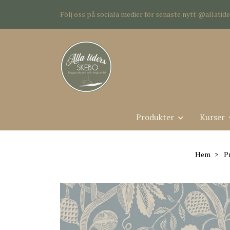
Följ oss på sociala medier för senaste nytt @allati
Produkter
Kurser
Hem
P