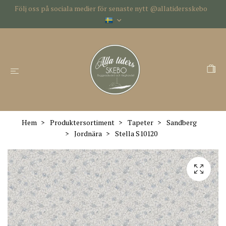
Följ oss på sociala medier för senaste nytt @allatidersskebo
Hem
Produktersortiment
Tapeter
Sandberg
Jordnära
Stella S10120