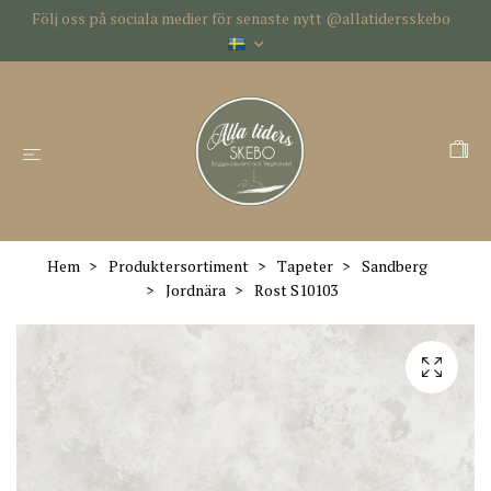
Följ oss på sociala medier för senaste nytt @allatidersskebo
Hem
Produktersortiment
Tapeter
Sandberg
Jordnära
Rost S10103