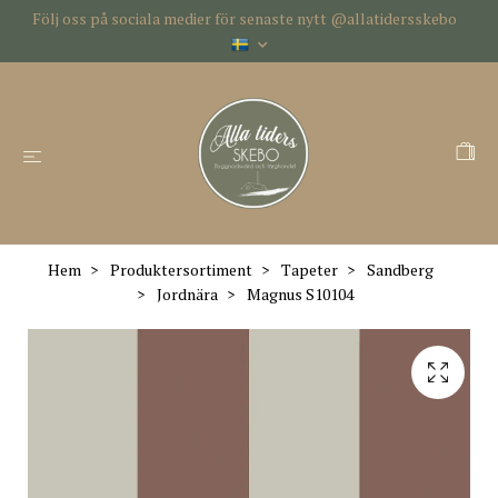
Följ oss på sociala medier för senaste nytt @allatidersskebo
Hem
Produktersortiment
Tapeter
Sandberg
Jordnära
Magnus S10104