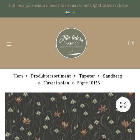
Följ oss på sociala medier för senaste nytt @allatidersskebo
Hem
Produktersortiment
Tapeter
Sandberg
Huset i solen
Signe 10158