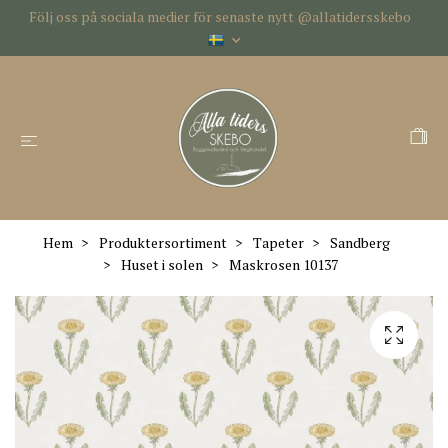
Följ oss på sociala medier för senaste nytt @allatidersskebo
Hem
Produktersortiment
Tapeter
Sandberg
Huset i solen
Maskrosen 10137