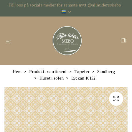
Följ oss på sociala medier för senaste nytt @allatidersskebo
Hem
Produktersortiment
Tapeter
Sandberg
Huset i solen
Lyckan 10152