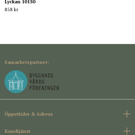
Lyckan 10150
858 kr
Samarbetspartner:
Öppettider & Adress
Kundtjänst