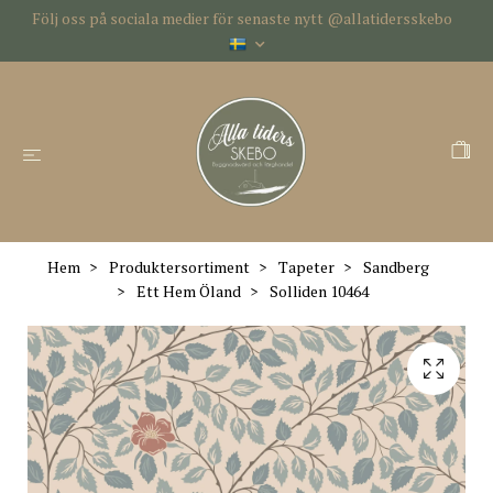
Följ oss på sociala medier för senaste nytt @allatidersskebo
Hem
Produktersortiment
Tapeter
Sandberg
Ett Hem Öland
Solliden 10464