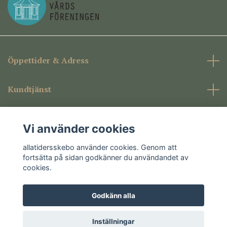
Öppettider & Adress
Kundtjänst
Företagsinformation
Vi använder cookies
Sociala medier
allatidersskebo använder cookies. Genom att
fortsätta på sidan godkänner du användandet av
cookies.
Godkänn alla
© 2026 allatidersskebo
Inställningar