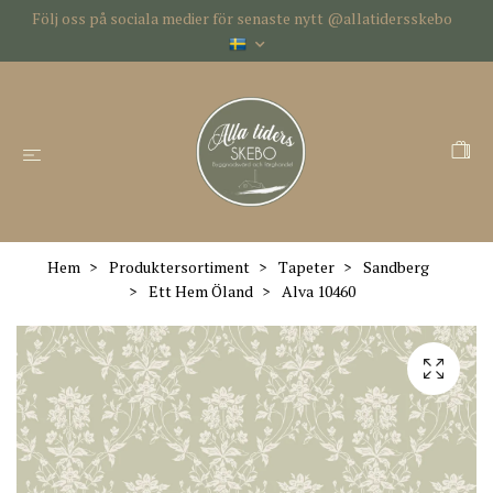
Följ oss på sociala medier för senaste nytt @allatidersskebo
Hem
Produktersortiment
Tapeter
Sandberg
Ett Hem Öland
Alva 10460