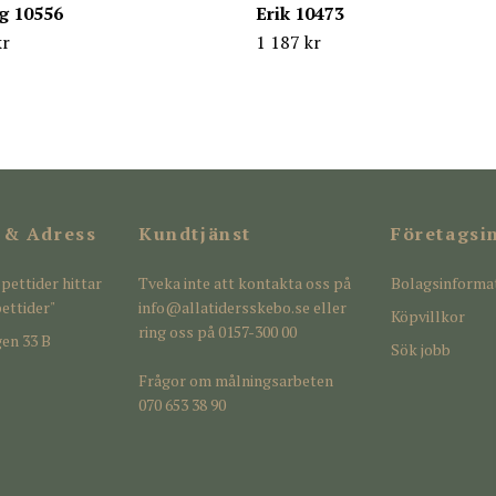
g 10556
Erik 10473
kr
1 187 kr
 & Adress
Kundtjänst
Företagsi
pettider hittar
Tveka inte att kontakta oss på
Bolagsinforma
ettider"
info@allatidersskebo.se
eller
Köpvillkor
ring oss på 0157-300 00
en 33 B
Sök jobb
Frågor om målningsarbeten
070 653 38 90