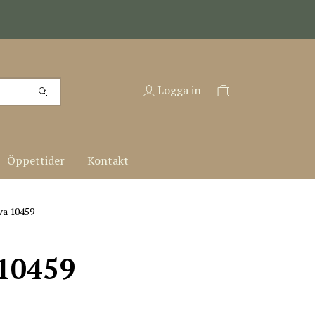
Logga in
Öppettider
Kontakt
a 10459
 10459