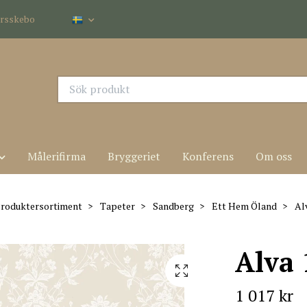
dersskebo
Målerifirma
Bryggeriet
Konferens
Om oss
roduktersortiment
Tapeter
Sandberg
Ett Hem Öland
Alv
Alva
1 017 kr