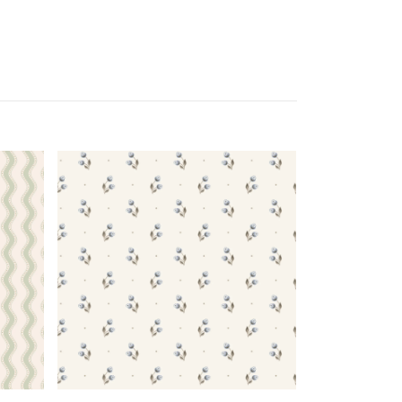
Ewa 10458
1 187 kr