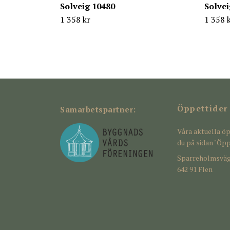
Solveig 10480
Solvei
1 358 kr
1 358 
Öppettider
Samarbetspartner:
Våra aktuella öp
du på sidan "Öpp
Sparreholmsväg
642 91 Flen