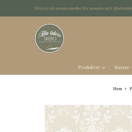
Följ oss på sociala medier för senaste nytt @allati
Produkter
Kurser
Hem
P