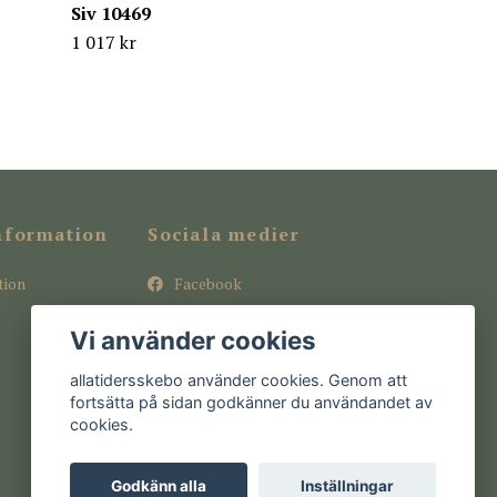
Siv 10469
1 017 kr
nformation
Sociala medier
tion
Facebook
Instagram
Vi använder cookies
Pinterest
allatidersskebo använder cookies. Genom att
fortsätta på sidan godkänner du användandet av
cookies.
Godkänn alla
Inställningar