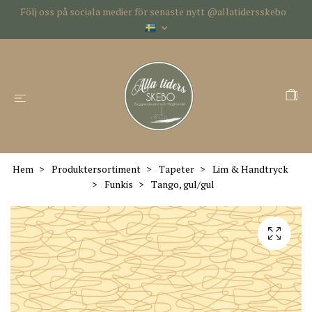
Följ oss på sociala medier för senaste nytt @allatidersskebo
Hem
Produktersortiment
Tapeter
Lim & Handtryck
Funkis
Tango, gul/gul