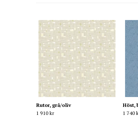
Rutor, grå/oliv
Höst, 
1 910 kr
1 740 