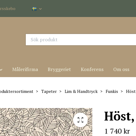
dersskebo
Målerifirma
Bryggeriet
Konferens
Om oss
oduktersortiment
Tapeter
Lim & Handtryck
Funkis
Höst,
Höst,
1 740 kr