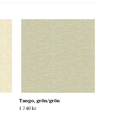
Tango, grå/s
1 740 kr
Tango, grön/grön
1 740 kr