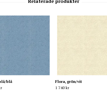
blå/blå
Flora, grön/vit
kr
1 740 kr