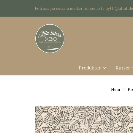
Följ oss på sociala medier för senaste nytt @allati
Produkter
Kurser
Hem
Pr