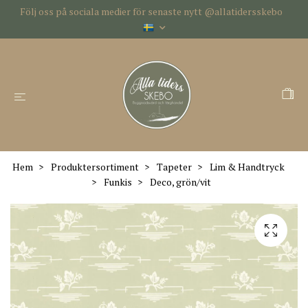
Följ oss på sociala medier för senaste nytt @allatidersskebo
Hem
Produktersortiment
Tapeter
Lim & Handtryck
Funkis
Deco, grön/vit