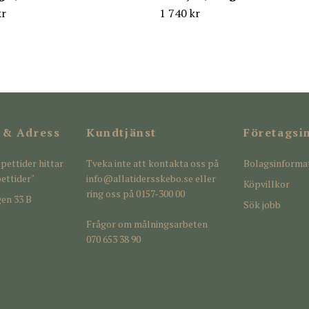
kr
1 740 kr
 & Adress
Kundtjänst
Företagsi
pettider hittar
Tveka inte att kontakta oss på
Bolagsinforma
ettider"
info@allatidersskebo.se
eller
Köpvillkor
ring oss på 0157-300 00
en 33 B
Sök jobb
Frågor om målningsarbeten
070 653 38 90