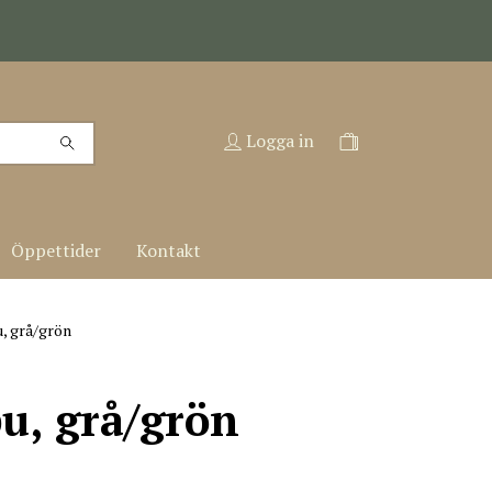
Logga in
Öppettider
Kontakt
, grå/grön
u, grå/grön