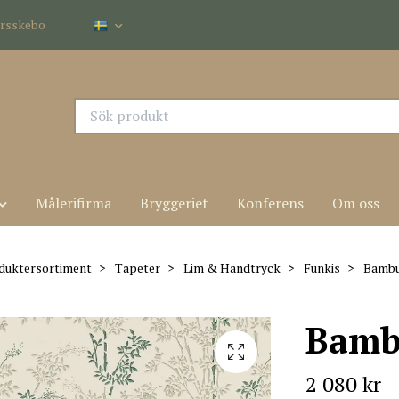
dersskebo
Målerifirma
Bryggeriet
Konferens
Om oss
duktersortiment
Tapeter
Lim & Handtryck
Funkis
Bambu
Bamb
2 080 kr