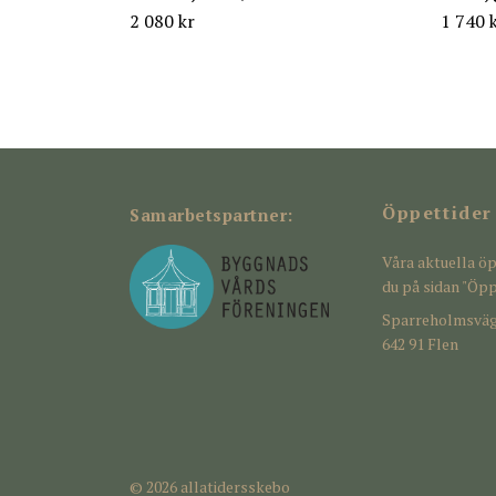
2 080 kr
1 740 
Öppettider
Samarbetspartner:
Våra aktuella öp
du på sidan "Öpp
Sparreholmsväg
642 91 Flen
© 2026 allatidersskebo