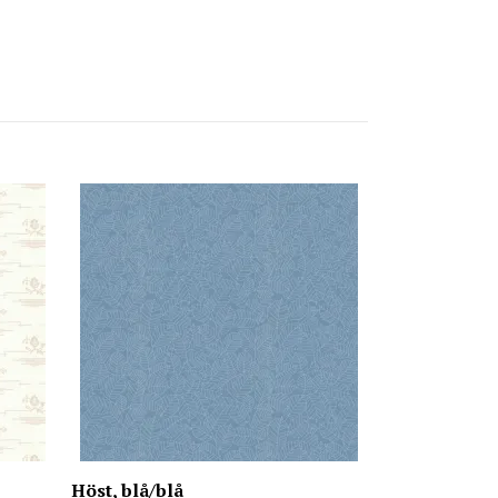
Flora, grön/v
1 740 kr
Höst, blå/blå