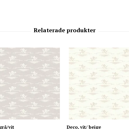
grå/vit
Deco, vit/ beige