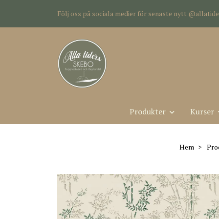
Följ oss på sociala medier för senaste nytt @allati
Produkter
Kurser
Hem
Pro