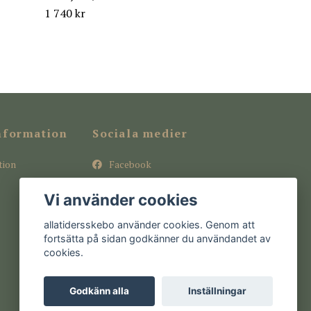
1 740 kr
nformation
Sociala medier
tion
Facebook
Instagram
Vi använder cookies
Pinterest
allatidersskebo använder cookies. Genom att
fortsätta på sidan godkänner du användandet av
cookies.
Godkänn alla
Inställningar