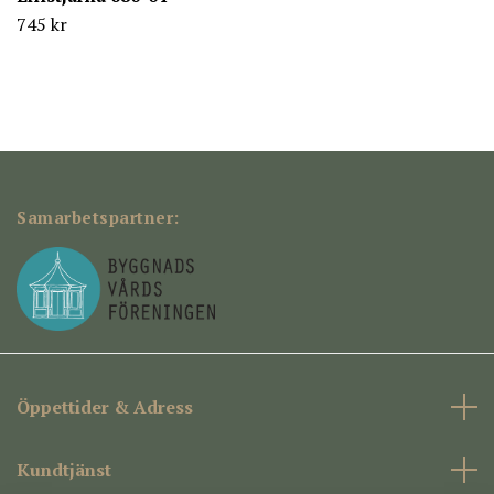
745 kr
Samarbetspartner:
Öppettider & Adress
Kundtjänst