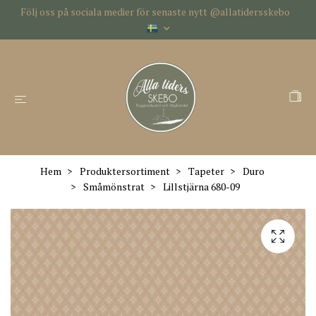
Följ oss på sociala medier för senaste nytt @allatidersskebo
Hem
Produktersortiment
Tapeter
Duro
Småmönstrat
Lillstjärna 680-09