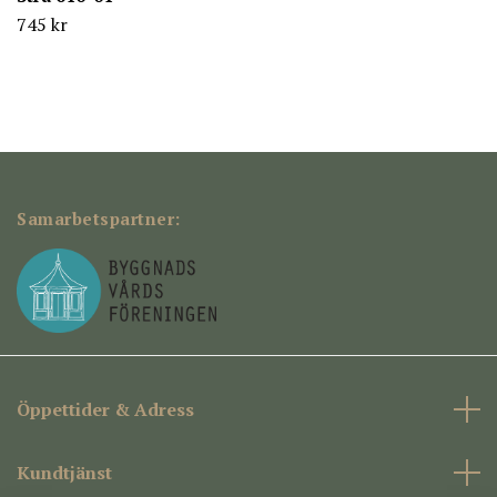
745 kr
Samarbetspartner:
Öppettider & Adress
Kundtjänst