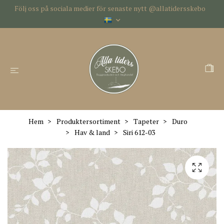
Följ oss på sociala medier för senaste nytt @allatidersskebo
Hem
Produktersortiment
Tapeter
Duro
Hav & land
Siri 612-03