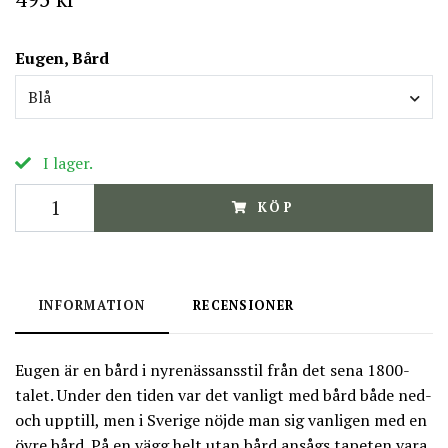
Eugen, Bård
Blå
I lager.
KÖP
INFORMATION
RECENSIONER
Eugen är en bård i nyrenässansstil från det sena 1800-
talet. Under den tiden var det vanligt med bård både ned-
och upptill, men i Sverige nöjde man sig vanligen med en
övre bård. På en vägg helt utan bård ansågs tapeten vara