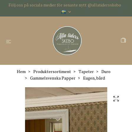
Följ oss på sociala medier för senaste nytt @allatidersskebo
Hem
Produktersortiment
Tapeter
Duro
Gammelsvenska Papper
Eugen, bård