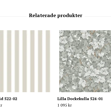
id 522-02
Lilla Dockekulla 524-01
kr
1 095 kr