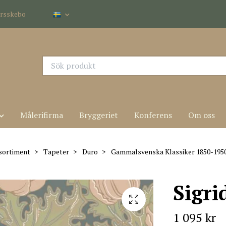
dersskebo
Målerifirma
Bryggeriet
Konferens
Om oss
sortiment
Tapeter
Duro
Gammalsvenska Klassiker 1850-195
Sigri
1 095 kr