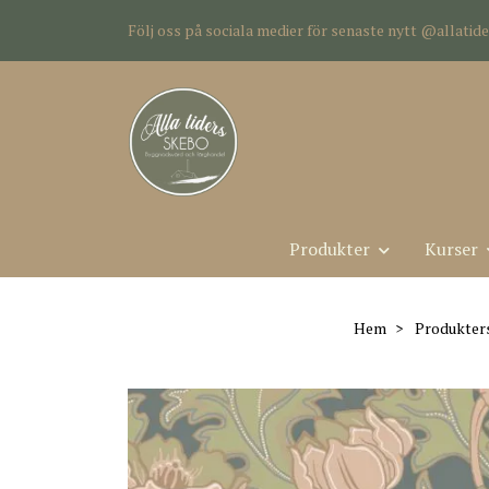
Följ oss på sociala medier för senaste nytt @allati
Produkter
Kurser
Hem
Produkter