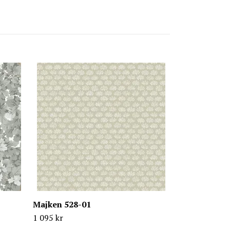
Edsbyn 518-
1 095 kr
Majken 528-01
1 095 kr