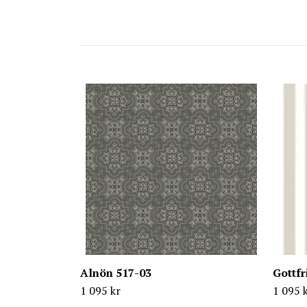
Alnön 517-03
Gottfr
1 095 kr
1 095 