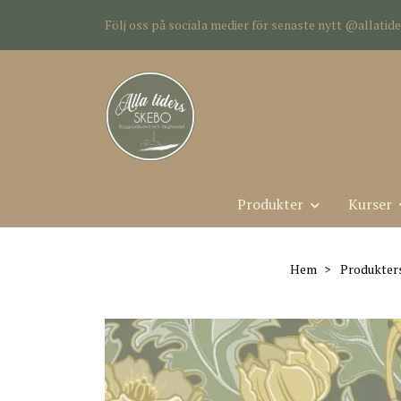
Följ oss på sociala medier för senaste nytt @allati
Produkter
Kurser
Hem
Produkter