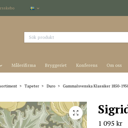
dersskebo
Målerifirma
Bryggeriet
Konferens
Om oss
sortiment
Tapeter
Duro
Gammalsvenska Klassiker 1850-195
Sigri
1 095 kr