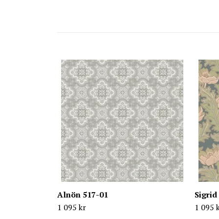
Alnön 517-01
Sigrid
1 095 kr
1 095 