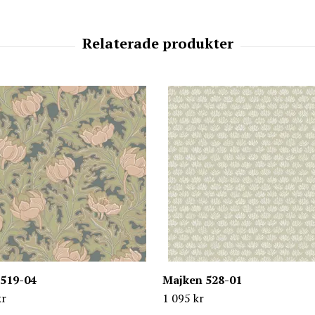
 519-04
Majken 528-01
kr
1 095 kr