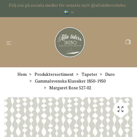
Följ oss på sociala medier för senaste nytt @allatidersskebo
Hem
Produktersortiment
Tapeter
Duro
Gammalsvenska Klassiker 1850-1950
Margaret Rose 527-02