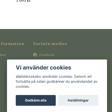
1 095 kr
nformation
Sociala medier
tion
Facebook
Instagram
Vi använder cookies
Pinterest
allatidersskebo använder cookies. Genom att
fortsätta på sidan godkänner du användandet av
cookies.
Godkänn alla
Inställningar