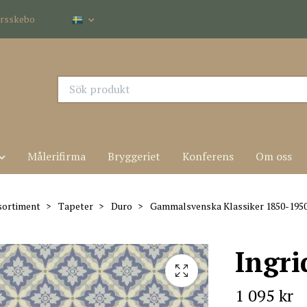
dersskebo
Målerifirma
Bryggeriet
Konferens
Om oss
sortiment
Tapeter
Duro
Gammalsvenska Klassiker 1850-195
Ingri
1 095 kr