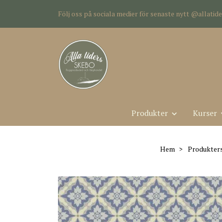
Följ oss på sociala medier för senaste nytt @allati
Produkter
Kurser
Hem
Produkter