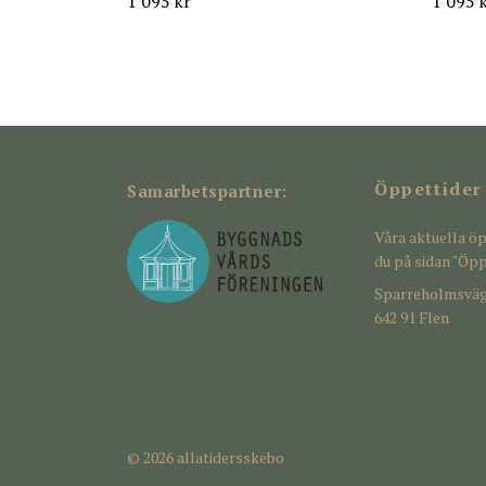
1 095 kr
1 095 
Öppettider
Samarbetspartner:
Våra aktuella öp
du på sidan "Öpp
Sparreholmsväg
642 91 Flen
© 2026 allatidersskebo