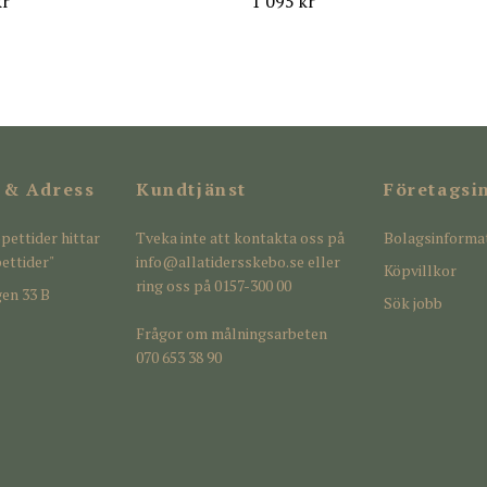
kr
1 095 kr
 & Adress
Kundtjänst
Företagsi
pettider hittar
Tveka inte att kontakta oss på
Bolagsinforma
ettider"
info@allatidersskebo.se
eller
Köpvillkor
ring oss på 0157-300 00
en 33 B
Sök jobb
Frågor om målningsarbeten
070 653 38 90