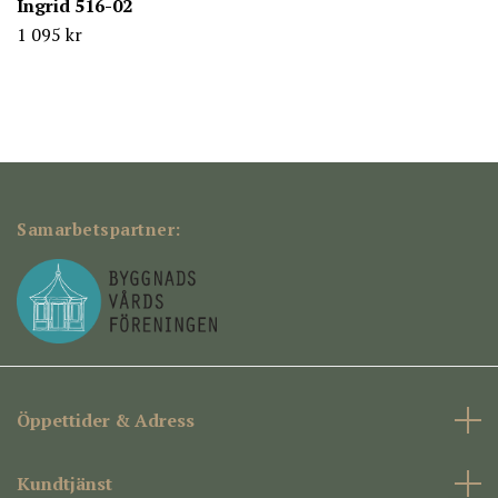
Ingrid 516-02
1 095 kr
Samarbetspartner:
Öppettider & Adress
Kundtjänst