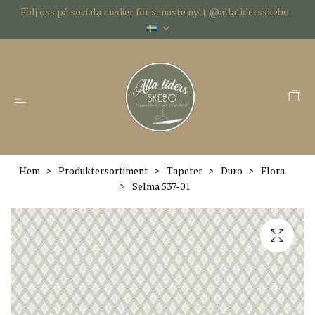
Följ oss på sociala medier för senaste nytt @allatidersskebo
Hem
Produktersortiment
Tapeter
Duro
Flora
Selma 537-01