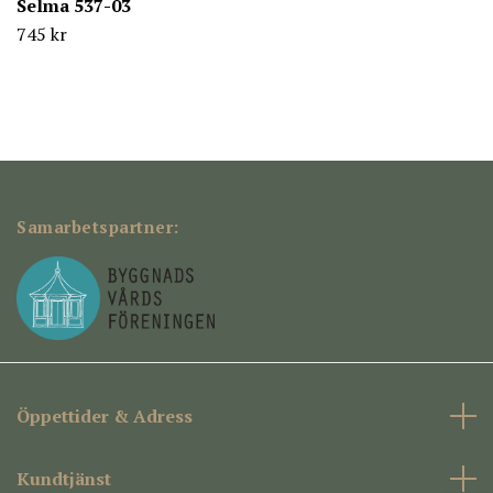
Selma 537-03
745 kr
Samarbetspartner:
Öppettider & Adress
Kundtjänst