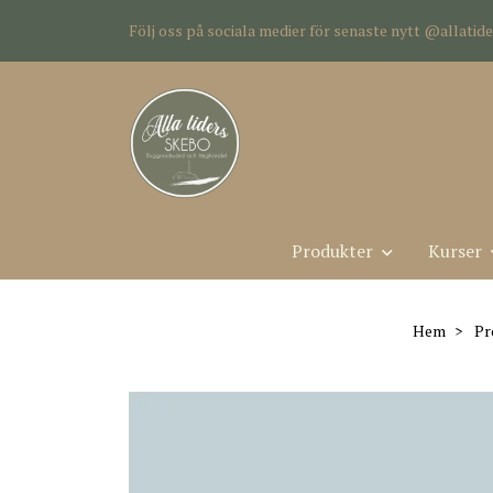
Följ oss på sociala medier för senaste nytt @allati
Produkter
Kurser
Hem
Pr