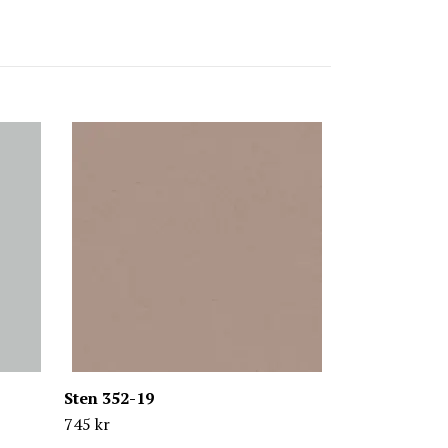
Axel 411-02
745 kr
Sten 352-19
745 kr