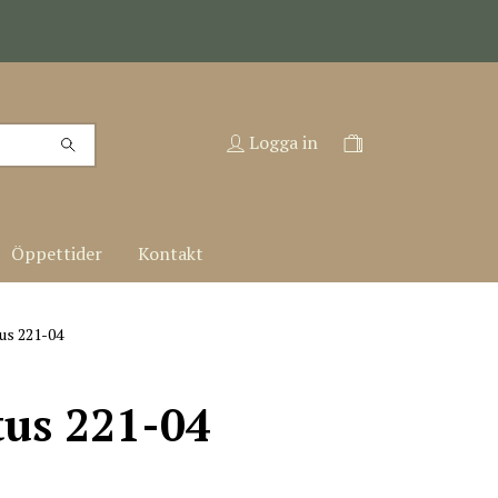
Logga in
Öppettider
Kontakt
us 221-04
tus 221-04