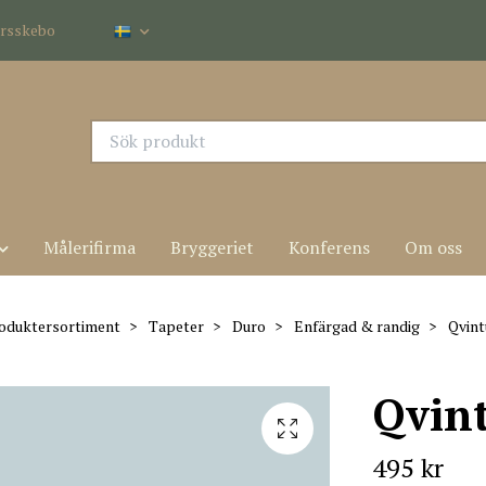
dersskebo
Målerifirma
Bryggeriet
Konferens
Om oss
oduktersortiment
Tapeter
Duro
Enfärgad & randig
Qvint
Qvin
495 kr