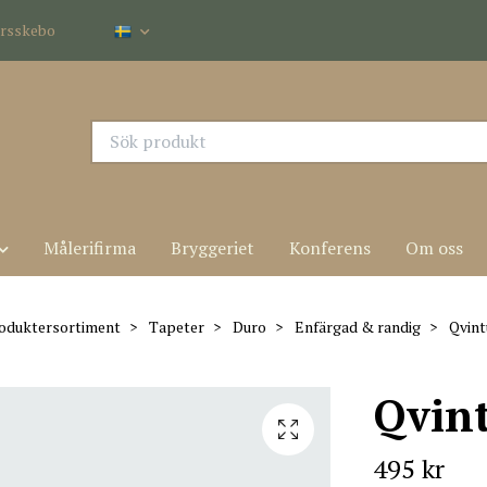
dersskebo
Målerifirma
Bryggeriet
Konferens
Om oss
oduktersortiment
Tapeter
Duro
Enfärgad & randig
Qvint
Qvin
495 kr