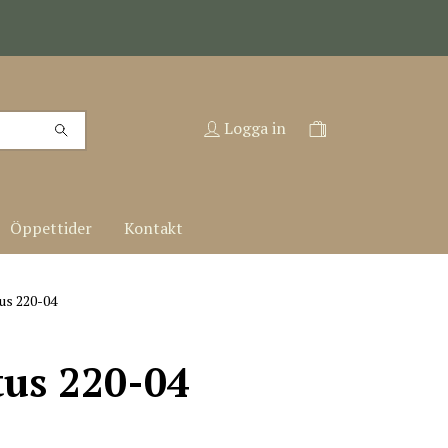
Logga in
Öppettider
Kontakt
us 220-04
tus 220-04