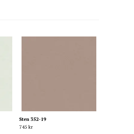
Strand 359-0
745 kr
Sten 352-19
745 kr