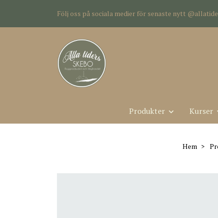
Följ oss på sociala medier för senaste nytt @allati
Produkter
Kurser
Hem
Pr