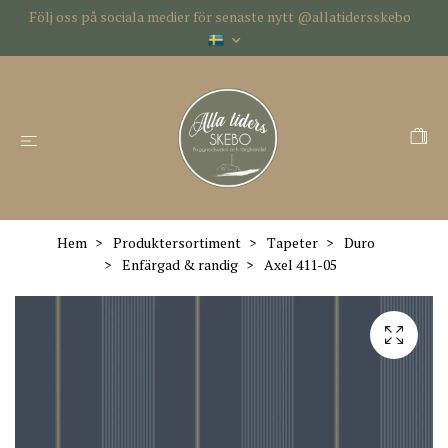
Följ oss på sociala medier för senaste nytt @allatidersskebo
Hem
Produktersortiment
Tapeter
Duro
Enfärgad & randig
Axel 411-05