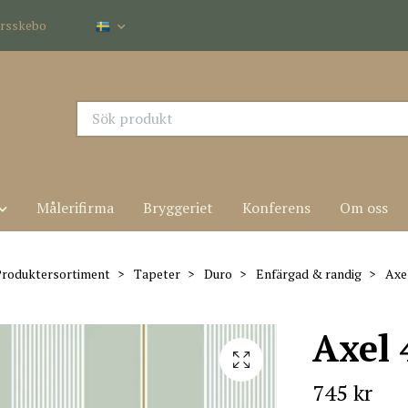
dersskebo
Målerifirma
Bryggeriet
Konferens
Om oss
roduktersortiment
Tapeter
Duro
Enfärgad & randig
Axel
Axel 
745 kr