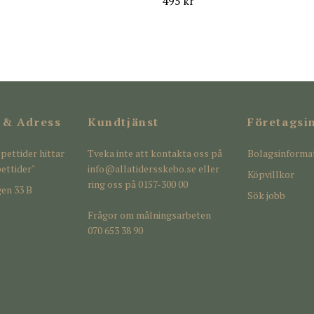
495 kr
 & Adress
Kundtjänst
Företagsi
pettider hittar
Tveka inte att kontakta oss på
Bolagsinforma
ettider"
info@allatidersskebo.se
eller
Köpvillkor
ring oss på 0157-300 00
en 33 B
Sök jobb
Frågor om målningsarbeten
070 653 38 90