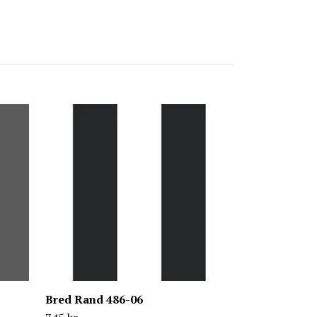
Astrid 692-0
1 095 kr
Bred Rand 486-06