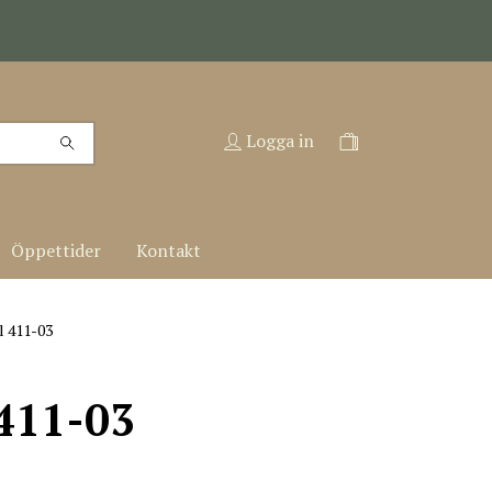
Logga in
Öppettider
Kontakt
 411-03
411-03