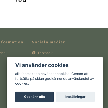
745 kr
nformation
Sociala medier
tion
Facebook
Instagram
Vi använder cookies
Pinterest
allatidersskebo använder cookies. Genom att
fortsätta på sidan godkänner du användandet av
cookies.
Godkänn alla
Inställningar