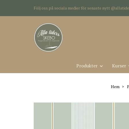
Följ oss på sociala medier för senaste nytt @allati
Produkter
Kurser
Hem
P