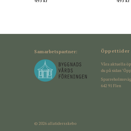
495 kr
495 kr
Öppettider
Samarbetspartner:
Våra aktuella öp
du på sidan "Öpp
Sparreholmsväg
642 91 Flen
© 2026 allatidersskebo