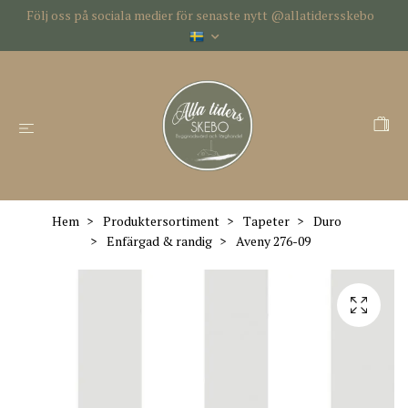
Följ oss på sociala medier för senaste nytt @allatidersskebo
Hem
Produktersortiment
Tapeter
Duro
Enfärgad & randig
Aveny 276-09