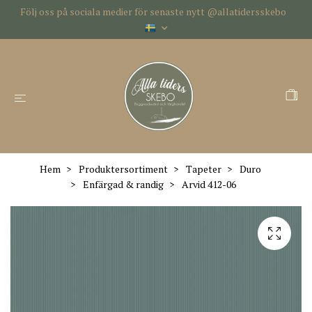
Följ oss på sociala medier för senaste nytt @allatidersskebo
Hem
Produktersortiment
Tapeter
Duro
Enfärgad & randig
Arvid 412-06