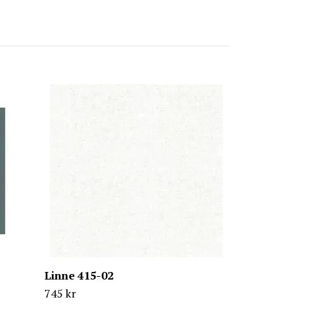
Arvid 412-02
745 kr
Linne 415-02
745 kr