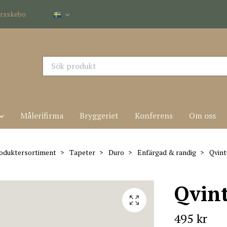
dersskebo
Målerifirma
Bryggeriet
Konferens
Om oss
oduktersortiment
Tapeter
Duro
Enfärgad & randig
Qvint
Qvin
495 kr