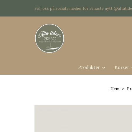
Följ oss på sociala medier för senaste nytt @allati
Produkter
Kurser
Hem
Pr