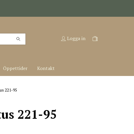
Logga in
Öppettider
Kontakt
us 221-95
tus 221-95