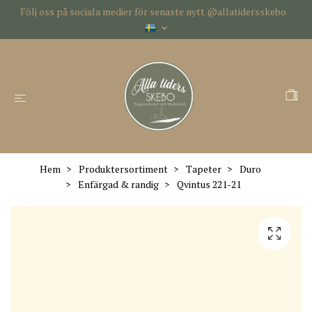
Följ oss på sociala medier för senaste nytt @allatidersskebo
Hem
Produktersortiment
Tapeter
Duro
Enfärgad & randig
Qvintus 221-21