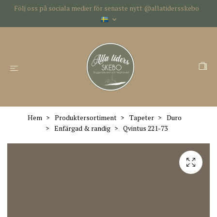
Följ oss på sociala medier för senaste nytt @allatidersskebo
Hem
Produktersortiment
Tapeter
Duro
Enfärgad & randig
Qvintus 221-73