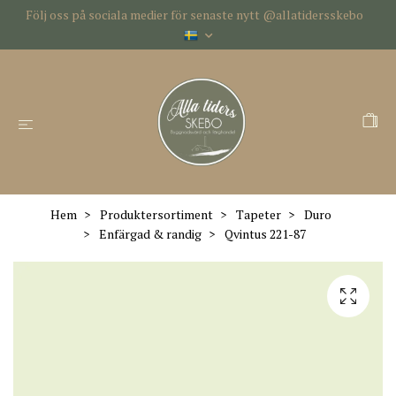
Följ oss på sociala medier för senaste nytt @allatidersskebo
Hem
Produktersortiment
Tapeter
Duro
Enfärgad & randig
Qvintus 221-87