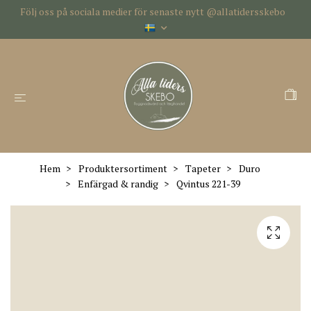
Följ oss på sociala medier för senaste nytt @allatidersskebo
Hem
Produktersortiment
Tapeter
Duro
Enfärgad & randig
Qvintus 221-39