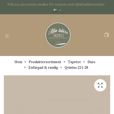
Följ oss på sociala medier för senaste nytt @allatidersskebo
Hem
Produktersortiment
Tapeter
Duro
Enfärgad & randig
Qvintus 221-28