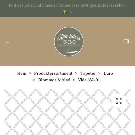
Följ oss på sociala medier för senaste nytt @allatidersskebo
Hem
Produktersortiment
Tapeter
Duro
Blommor & blad
Vide 682-01