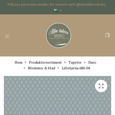
Följ oss på sociala medier för senaste nytt @allatidersskebo
Hem
Produktersortiment
Tapeter
Duro
Blommor & blad
Lillstjärna 680-04