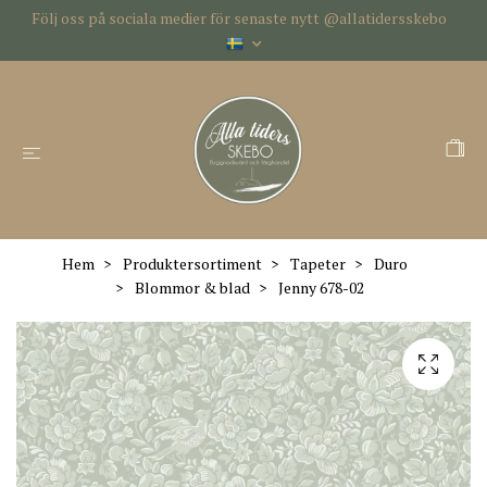
Följ oss på sociala medier för senaste nytt @allatidersskebo
Hem
Produktersortiment
Tapeter
Duro
Blommor & blad
Jenny 678-02