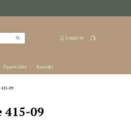
Logga in
Öppettider
Kontakt
 415-09
e 415-09