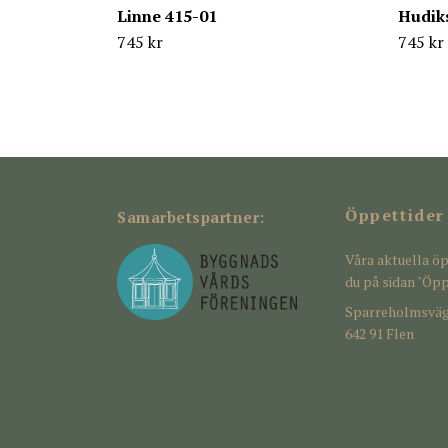
Linne 415-01
Hudiks
745 kr
745 kr
Öppettider
Samarbetspartner:
Våra aktuella öp
du på sidan "Öpp
Sparreholmsväg
642 91 Flen