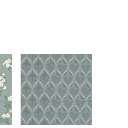
Lillstjärna 6
745 kr