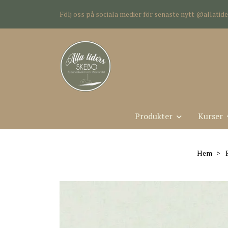
Följ oss på sociala medier för senaste nytt @allati
Produkter
Kurser
Hem