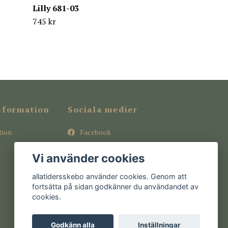
Lilly 681-03
745 kr
nformation
Sociala medier
tion
Facebook
Instagram
Vi använder cookies
Pinterest
allatidersskebo använder cookies. Genom att
fortsätta på sidan godkänner du användandet av
cookies.
Godkänn alla
Inställningar