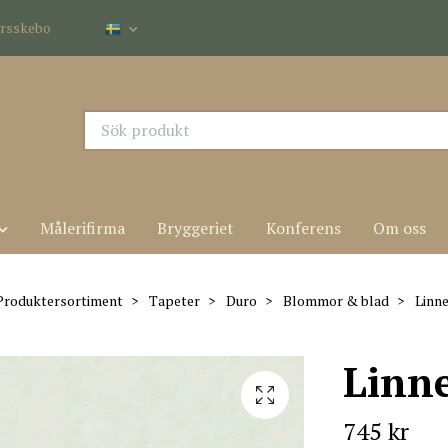
dersskebo
Målerifirma
Bryggeriet
Konferens
Om oss
Produktersortiment
Tapeter
Duro
Blommor & blad
Linne
Linn
745 kr