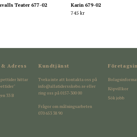
valls Teater 677-02
Karin 679-02
745 kr
 & Adress
Kundtjänst
Företagsi
pettider hittar
Tveka inte att kontakta oss på
Bolagsinforma
ettider"
info@allatidersskebo.se
eller
Köpvillkor
ring oss på 0157-300 00
en 33 B
Sök jobb
Frågor om målningsarbeten
070 653 38 90