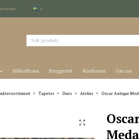
dersskebo
Målerifirma
Bryggeriet
Konferens
Om oss
uktersortiment
Tapeter
Duro
Atelier
Oscar Antique Meda
Osca
Medal