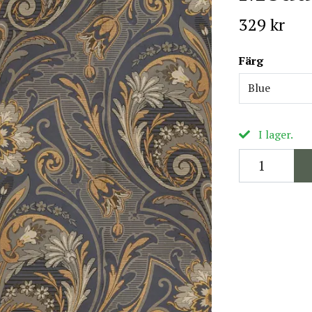
329 kr
Färg
Blue
I lager.