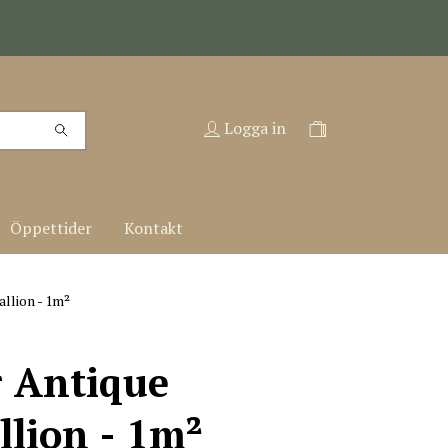
Logga in
Öppettider
Kontakt
llion - 1m²
r Antique
lion - 1m²