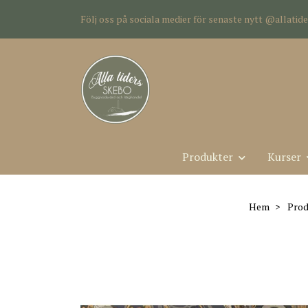
Följ oss på sociala medier för senaste nytt @allati
Produkter
Kurser
Hem
Prod