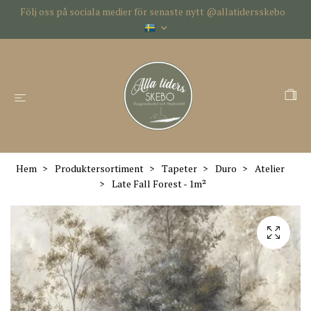
Följ oss på sociala medier för senaste nytt @allatidersskebo
Hem
Produktersortiment
Tapeter
Duro
Atelier
Late Fall Forest - 1m²